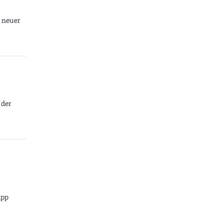
n neuer
 der
ipp