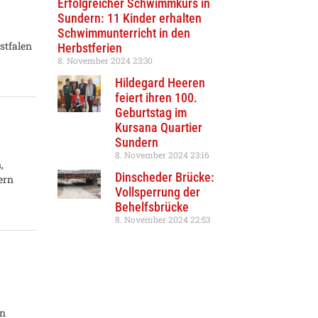
Erfolgreicher Schwimmkurs in
Sundern: 11 Kinder erhalten
Schwimmunterricht in den
stfalen
Herbstferien
8. November 2024
23:30
Hildegard Heeren
feiert ihren 100.
Geburtstag im
Kursana Quartier
Sundern
8. November 2024
23:16
,
Dinscheder Brücke:
ern
Vollsperrung der
Behelfsbrücke
8. November 2024
22:53
en