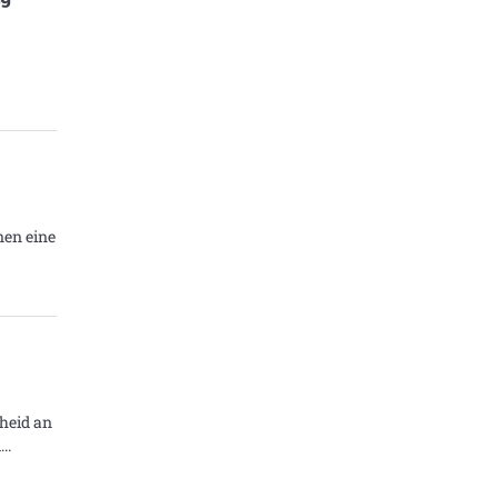
nen eine
heid an
d