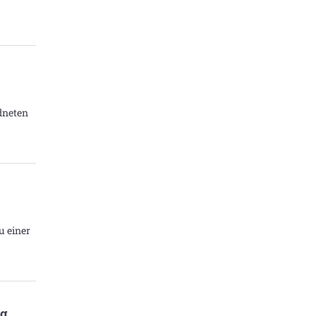
dneten
u einer
ng